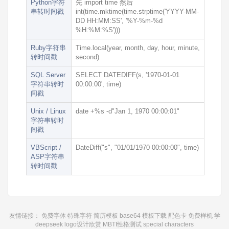
Python字符
先
import time
然后
串转时间戳
int(time.mktime(time.strptime('YYYY-MM-
DD HH:MM:SS', '%Y-%m-%d
%H:%M:%S')))
Ruby字符串
Time.local(year, month, day, hour, minute,
转时间戳
second)
SQL Server
SELECT DATEDIFF(s, '1970-01-01
字符串转时
00:00:00', time)
间戳
Unix / Linux
date +%s -d"Jan 1, 1970 00:00:01"
字符串转时
间戳
VBScript /
DateDiff("s", "01/01/1970 00:00:00", time)
ASP字符串
转时间戳
友情链接：
免费字体
特殊字符
简历模板
base64
模板下载
配色卡
免费样机
学
deepseek
logo设计欣赏
MBTI性格测试
special characters