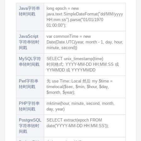
Java字符串
long epoch = new
转时间戳
java.text.SimpleDateFormat("dd/MM/yyyy
HH:mm:ss").parse("01/01/1970
01:00:00");
JavaScript
var commonTime = new
字符串转时
Date(Date.UTC(year, month - 1, day, hour,
间戳
minute, second))
MySQL字符
SELECT unix_timestamp(time)
串转时间戳
时间格式: YYYY-MM-DD HH:MM:SS 或
YYMMDD 或 YYYYMMDD
Perl字符串
先
use Time::Local
然后
my $time =
转时间戳
timelocal($sec, $min, $hour, $day,
$month, $year);
PHP字符串
mktime(hour, minute, second, month,
转时间戳
day, year)
PostgreSQL
SELECT extract(epoch FROM
字符串转时
date('YYYY-MM-DD HH:MM:SS'));
间戳