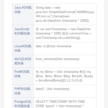
Java 时间戳
String date = new
转换
java.text.SimpleDateFormat("dd/MM/yyyy
HH:mm:ss").format(new
java.util.Date(Unix timestamp * 1000))
JavaScript
先
var unixTimestamp = new Date(Unix
时间戳转换
timestamp * 1000)
然后
commonTime =
unixTimestamp.toLocaleString()
Linux时间戳
date -d @Unix timestamp
转换
MySQL时间
from_unixtime(Unix timestamp)
戳转换
Perl时间戳
先
my $time = Unix timestamp
然后
my
转换
($sec, $min, $hour, $day, $month, $year)
= (localtime($time))[0,1,2,3,4,5,6]
PHP时间戳
date('r', Unix timestamp)
转换
PostgreSQL
SELECT TIMESTAMP WITH TIME
时间戳转换
ZONE 'epoch' + Unix timestamp) *