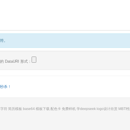
字符。
DataURI 形式：
时秒杀！
殊字符
简历模板
base64
模板下载
配色卡
免费样机
学deepseek
logo设计欣赏
MBTI